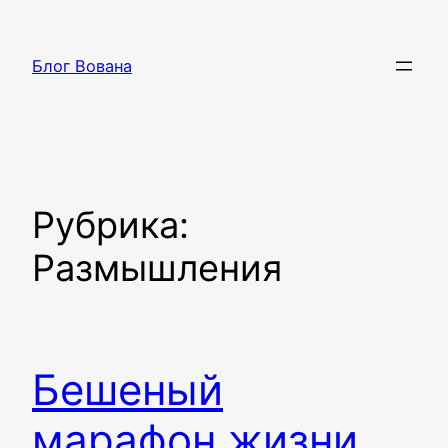
Перейти
к
Блог Вована
содержимому
Рубрика:
Размышления
Бешеный
марафон жизни