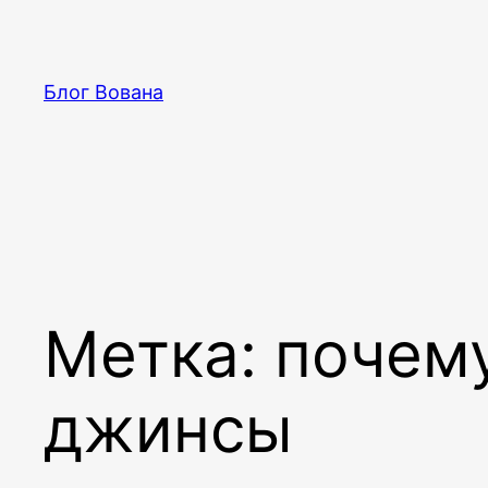
Перейти
к
содержимому
Блог Вована
Метка:
почем
джинсы