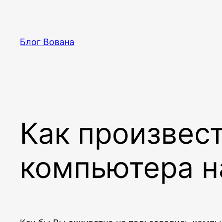
Перейти
к
содержимому
Блог Вована
Как произвес
компьютера н