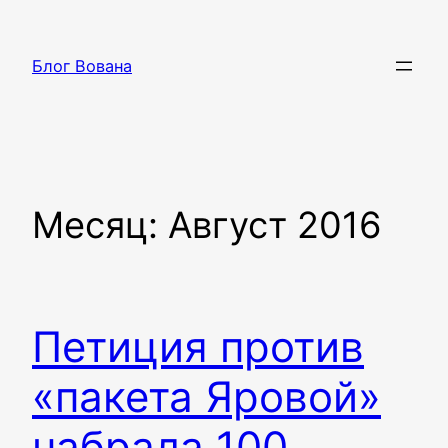
Перейти
к
Блог Вована
содержимому
Месяц:
Август 2016
Петиция против
«пакета Яровой»
набрала 100